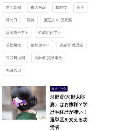
本間希樹
東大祝辞
格闘技
歌手
母の日
浮気
渡辺えり 元旦那
福田典子アナ
竹崎由佳アナ
若松駿太
葉加瀬マイ
資生堂 枕営業
長谷川滋利
高齢者 交通事故
鬼滅の刃
政治・社会
河野香(河野太郎
妻）はお嬢様？学
歴や経歴が凄い！
選挙区を支える功
労者