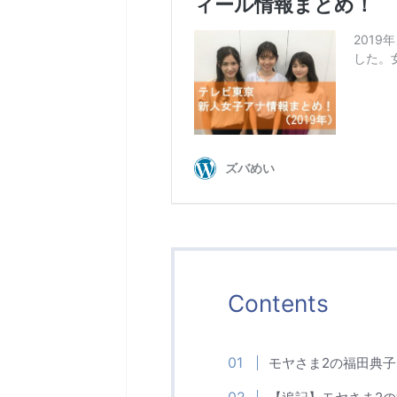
Contents
モヤさま2の福田典