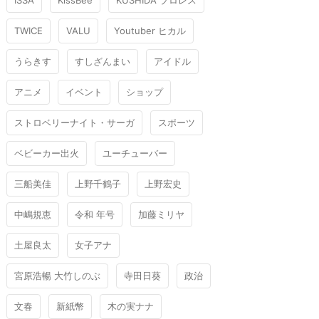
ISSA
KissBee
KUSHIDA プロレス
TWICE
VALU
Youtuber ヒカル
うらきす
すしざんまい
アイドル
アニメ
イベント
ショップ
ストロベリーナイト・サーガ
スポーツ
ベビーカー出火
ユーチューバー
三船美佳
上野千鶴子
上野宏史
中嶋規恵
令和 年号
加藤ミリヤ
土屋良太
女子アナ
宮原浩暢 大竹しのぶ
寺田日葵
政治
文春
新紙幣
木の実ナナ