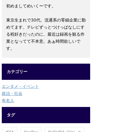
初めましてめいくーです。
東京生まれで30代。流通系の零細企業に勤
めてます。テレビずっとつけっぱなしにす
る程好きだったのに、最近は録画を観る作
業となってて不本意。あぁ時間欲しいで
す。
カテゴリー
エンタメ・イベント
政治・社会
有名人
タグ