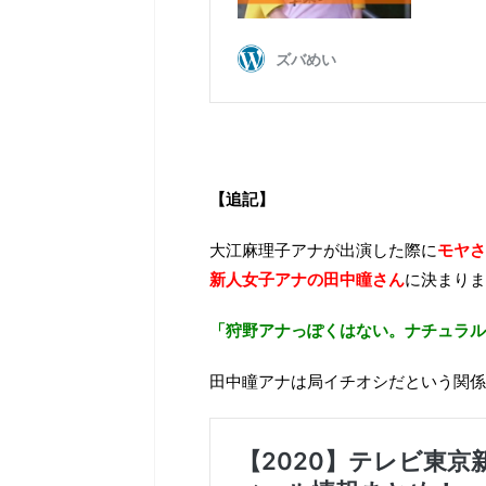
【追記】
大江麻理子アナが出演した際に
モヤさ
新人女子アナの田中瞳さん
に決まりま
「狩野アナっぽくはない。ナチュラル
田中瞳アナは局イチオシだという関係