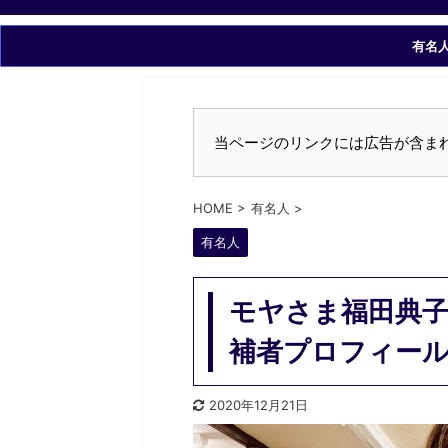
有名
当ページのリンクには広告が含ま
HOME
>
有名人
>
有名人
モヤさま福田典子
補者プロフィー
2020年12月21日