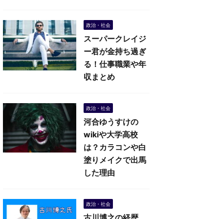
政治・社会
スーパークレイジ
ー君が金持ち過ぎ
る！仕事職業や年
収まとめ
政治・社会
河合ゆうすけの
wikiや大学高校
は？カラコンや白
塗りメイクで出馬
した理由
政治・社会
古川博之の経歴