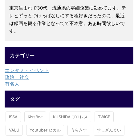
東京生まれで30代。流通系の零細企業に勤めてます。テ
レビずっとつけっぱなしにする程好きだったのに、最近
は録画を観る作業となってて不本意。あぁ時間欲しいで
す。
カテゴリー
エンタメ・イベント
政治・社会
有名人
タグ
ISSA
KissBee
KUSHIDA プロレス
TWICE
VALU
Youtuber ヒカル
うらきす
すしざんまい