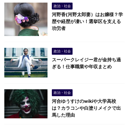
政治・社会
河野香(河野太郎妻）はお嬢様？学
歴や経歴が凄い！選挙区を支える
功労者
政治・社会
スーパークレイジー君が金持ち過
ぎる！仕事職業や年収まとめ
政治・社会
河合ゆうすけのwikiや大学高校
は？カラコンや白塗りメイクで出
馬した理由