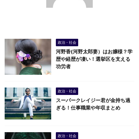
政治・社会
河野香(河野太郎妻）はお嬢様？学
歴や経歴が凄い！選挙区を支える
功労者
政治・社会
スーパークレイジー君が金持ち過
ぎる！仕事職業や年収まとめ
政治・社会