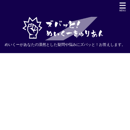
めいくーがあなたの漠然とした疑問や悩みにズバッと！お答えします。