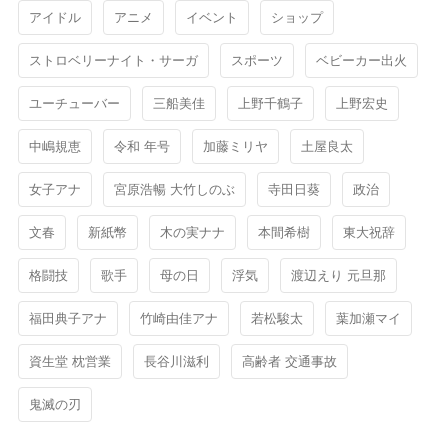
アイドル
アニメ
イベント
ショップ
ストロベリーナイト・サーガ
スポーツ
ベビーカー出火
ユーチューバー
三船美佳
上野千鶴子
上野宏史
中嶋規恵
令和 年号
加藤ミリヤ
土屋良太
女子アナ
宮原浩暢 大竹しのぶ
寺田日葵
政治
文春
新紙幣
木の実ナナ
本間希樹
東大祝辞
格闘技
歌手
母の日
浮気
渡辺えり 元旦那
福田典子アナ
竹崎由佳アナ
若松駿太
葉加瀬マイ
資生堂 枕営業
長谷川滋利
高齢者 交通事故
鬼滅の刃