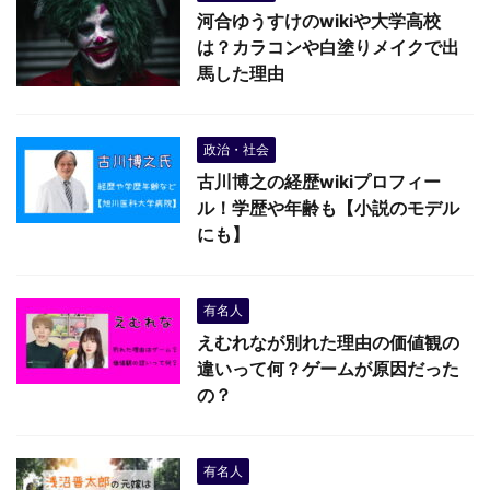
河合ゆうすけのwikiや大学高校
は？カラコンや白塗りメイクで出
馬した理由
政治・社会
古川博之の経歴wikiプロフィー
ル！学歴や年齢も【小説のモデル
にも】
有名人
えむれなが別れた理由の価値観の
違いって何？ゲームが原因だった
の？
有名人