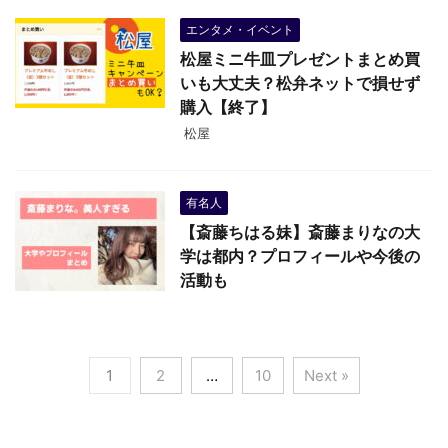
エンタメ・イベント
松屋ミニ牛皿プレゼントまとめ買
いも大丈夫？松弁ネットで損せず
購入【終了】
松屋
有名人
【斎藤ちはる妹】斎藤まりなの大
学は都内？プロフィールや今後の
活動も
1
2
…
10
Next »