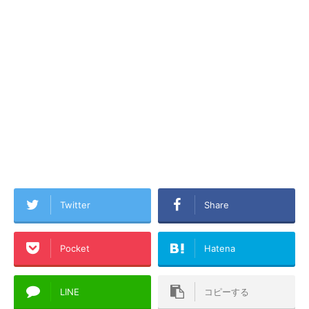
Twitter
Share
Pocket
Hatena
LINE
コピーする