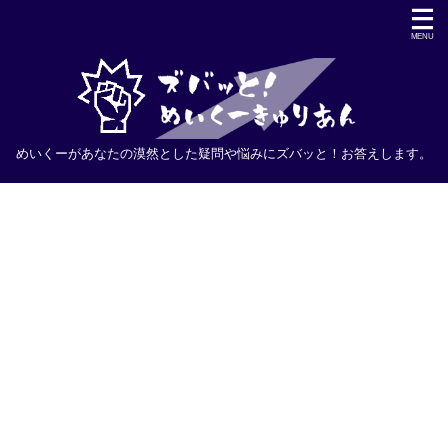
めいくーがあなたの漠然とした疑問や悩みにズバッと！お答えします。