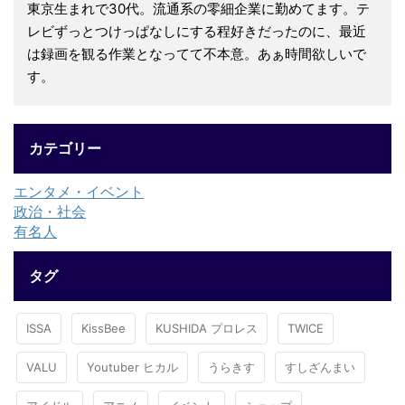
東京生まれで30代。流通系の零細企業に勤めてます。テ
レビずっとつけっぱなしにする程好きだったのに、最近
は録画を観る作業となってて不本意。あぁ時間欲しいで
す。
カテゴリー
エンタメ・イベント
政治・社会
有名人
タグ
ISSA
KissBee
KUSHIDA プロレス
TWICE
VALU
Youtuber ヒカル
うらきす
すしざんまい