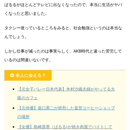
ぱるるがほとんどテレビに出なくなったので、本当に生活がヤバ
くなったと思いました。
タクシー使っているところをみると、社会勉強というのは本当な
んでしょう。
しかし仕事が減ったのは事実らしく、AKB時代と違った苦労して
いるのは間違いないです。
本人に会える？
【元女子バレー日本代表】木村沙織夫婦がやってる大
阪のカフェ
【元俳優】坂口憲二が焙煎した直営コーヒーショップ
の場所
【女優】島崎遥香（ぱるる)が焼き肉屋でバイトして