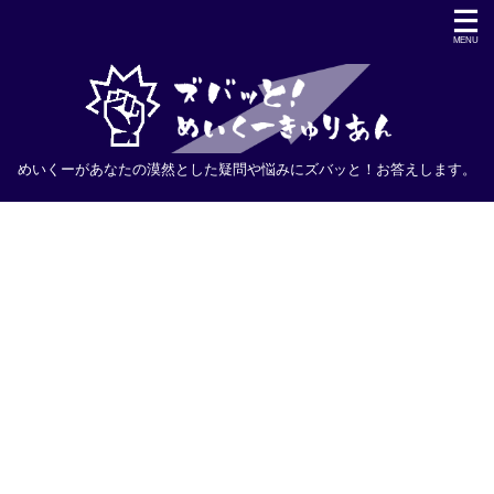
めいくーがあなたの漠然とした疑問や悩みにズバッと！お答えします。