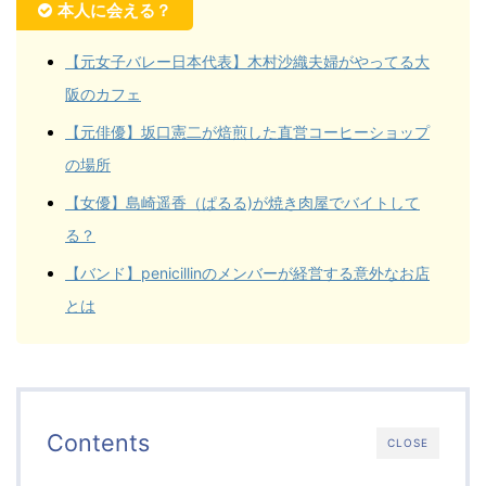
本人に会える？
【元女子バレー日本代表】木村沙織夫婦がやってる大
阪のカフェ
【元俳優】坂口憲二が焙煎した直営コーヒーショップ
の場所
【女優】島崎遥香（ぱるる)が焼き肉屋でバイトして
る？
【バンド】penicillinのメンバーが経営する意外なお店
とは
Contents
CLOSE