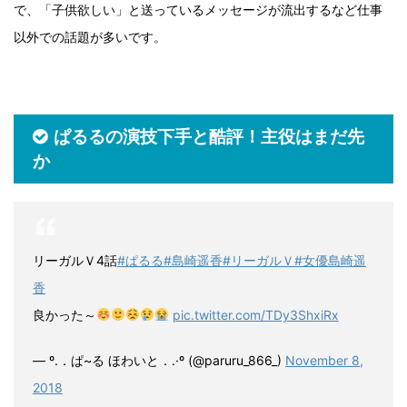
で、「子供欲しい」と送っているメッセージが流出するなど仕事
以外での話題が多いです。
ぱるるの演技下手と酷評！主役はまだ先
か
リーガルＶ4話
#ぱるる
#島崎遥香
#リーガルＶ
#女優島崎遥
香
良かった～
pic.twitter.com/TDy3ShxiRx
— º.．ぱ~る ほわいと．.·º (@paruru_866_)
November 8,
2018