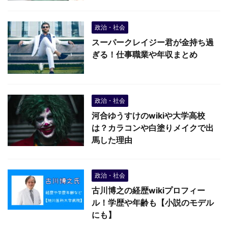
政治・社会
スーパークレイジー君が金持ち過
ぎる！仕事職業や年収まとめ
政治・社会
河合ゆうすけのwikiや大学高校
は？カラコンや白塗りメイクで出
馬した理由
政治・社会
古川博之の経歴wikiプロフィー
ル！学歴や年齢も【小説のモデル
にも】