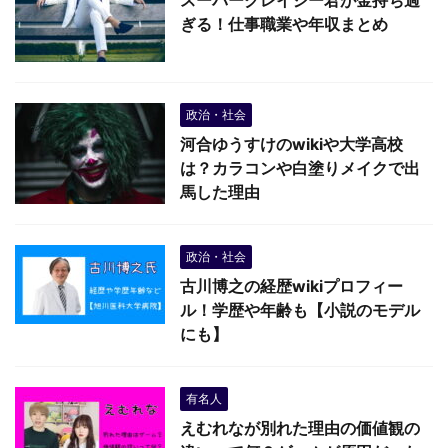
ぎる！仕事職業や年収まとめ
政治・社会
河合ゆうすけのwikiや大学高校
は？カラコンや白塗りメイクで出
馬した理由
政治・社会
古川博之の経歴wikiプロフィー
ル！学歴や年齢も【小説のモデル
にも】
有名人
えむれなが別れた理由の価値観の