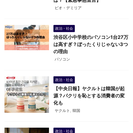
ピオ・デミリア
政治・社会
渋谷区小中学校のパソコン1台27万
は高すぎ？ぼったくりじゃない3つ
の理由
パソコン
政治・社会
【中央日報】ヤクルトは韓国が起
源？パクリを恥とする消費者の変
化も
ヤクルト
,
韓国
政治・社会