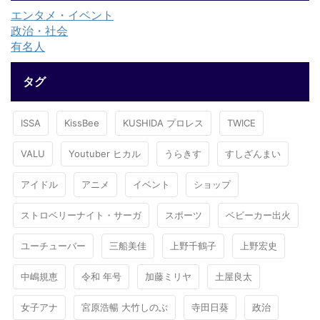
エンタメ・イベント
政治・社会
有名人
タグ
ISSA
KissBee
KUSHIDA プロレス
TWICE
VALU
Youtuber ヒカル
うらきす
すしざんまい
アイドル
アニメ
イベント
ショップ
ストロベリーナイト・サーガ
スポーツ
ベビーカー出火
ユーチューバー
三船美佳
上野千鶴子
上野宏史
中嶋規恵
令和 年号
加藤ミリヤ
土屋良太
女子アナ
宮原浩暢 大竹しのぶ
寺田日葵
政治