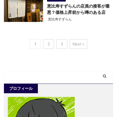
恵比寿すずらんの店員の接客が最
悪？価格上昇前から噂のある店
恵比寿すずらん
1
2
3
Next »
プロフィール