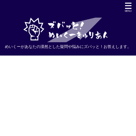
めいくーがあなたの漠然とした疑問や悩みにズバッと！お答えします。