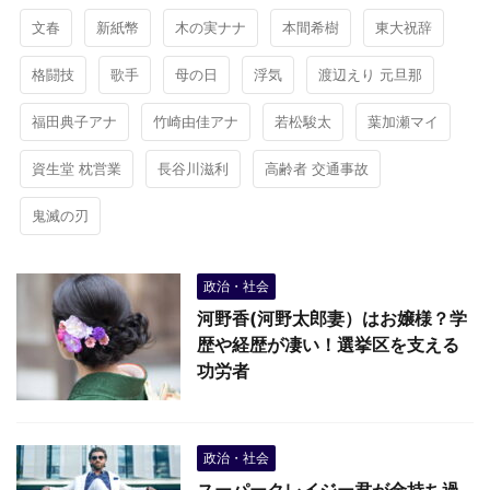
文春
新紙幣
木の実ナナ
本間希樹
東大祝辞
格闘技
歌手
母の日
浮気
渡辺えり 元旦那
福田典子アナ
竹崎由佳アナ
若松駿太
葉加瀬マイ
資生堂 枕営業
長谷川滋利
高齢者 交通事故
鬼滅の刃
政治・社会
河野香(河野太郎妻）はお嬢様？学
歴や経歴が凄い！選挙区を支える
功労者
政治・社会
スーパークレイジー君が金持ち過