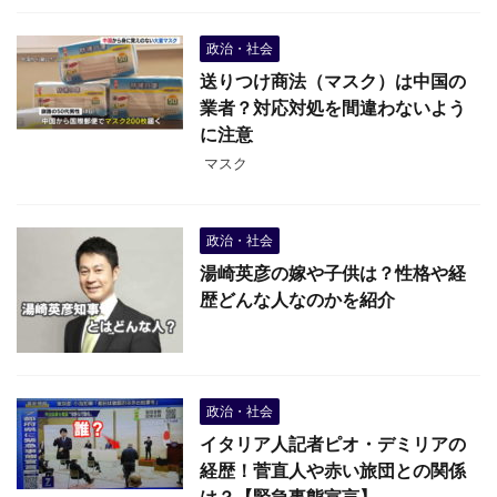
政治・社会
送りつけ商法（マスク）は中国の
業者？対応対処を間違わないよう
に注意
マスク
政治・社会
湯崎英彦の嫁や子供は？性格や経
歴どんな人なのかを紹介
政治・社会
イタリア人記者ピオ・デミリアの
経歴！菅直人や赤い旅団との関係
は？【緊急事態宣言】