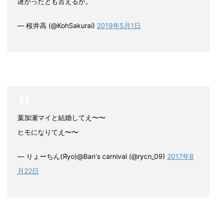
遅かったとも言えるか。
— 桜井高 (@KohSakurai)
2019年5月1日
葉加瀬マイと結婚してえ〜〜
ヒモになりてえ〜〜
— りょーちん(Яyo)@Ban's carnival (@rycn_09)
2017年8
月22日