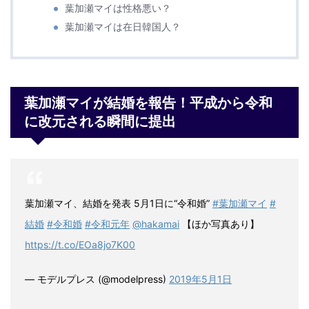
葉加瀬マイは性格悪い？
葉加瀬マイは在日韓国人？
葉加瀬マイが結婚を報告！平成から令和
に改元される瞬間に提出
葉加瀬マイ、結婚を発表 5月1日に“令和婚”
#葉加瀬マイ
#
結婚
#令和婚
#令和元年
@hakamai
【ほか写真あり】
https://t.co/EOa8jo7K00
— モデルプレス (@modelpress)
2019年5月1日