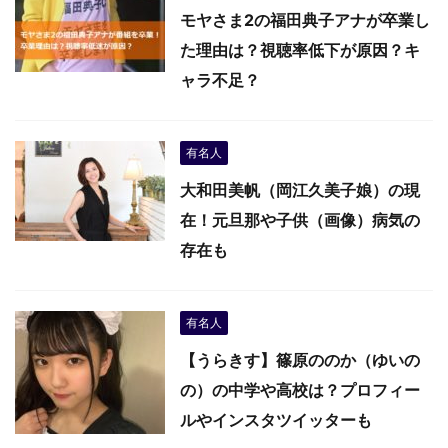
モヤさま2の福田典子アナが卒業し
た理由は？視聴率低下が原因？キ
ャラ不足？
有名人
大和田美帆（岡江久美子娘）の現
在！元旦那や子供（画像）病気の
存在も
有名人
【うらきす】篠原ののか（ゆいの
の）の中学や高校は？プロフィー
ルやインスタツイッターも