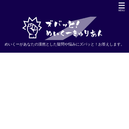
めいくーがあなたの漠然とした疑問や悩みにズバッと！お答えします。