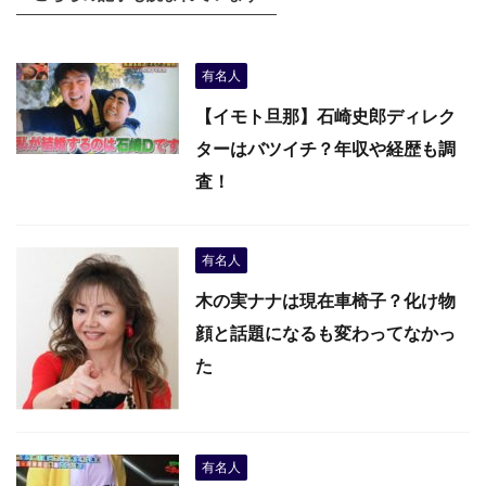
有名人
【イモト旦那】石崎史郎ディレク
ターはバツイチ？年収や経歴も調
査！
有名人
木の実ナナは現在車椅子？化け物
顔と話題になるも変わってなかっ
た
有名人