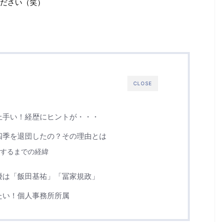
ださい（笑）
CLOSE
上手い！経歴にヒントが・・・
四季を退団したの？その理由とは
するまでの経緯
優は「飯田基祐」「冨家規政」
たい！個人事務所所属