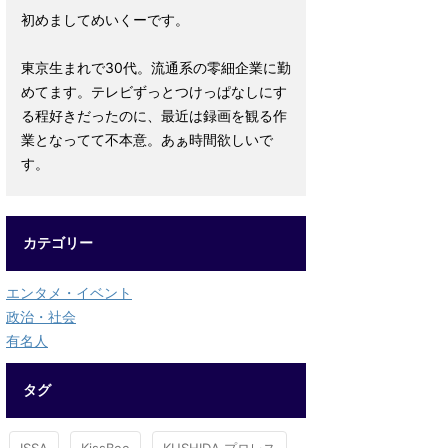
初めましてめいくーです。
東京生まれで30代。流通系の零細企業に勤
めてます。テレビずっとつけっぱなしにす
る程好きだったのに、最近は録画を観る作
業となってて不本意。あぁ時間欲しいで
す。
カテゴリー
エンタメ・イベント
政治・社会
有名人
タグ