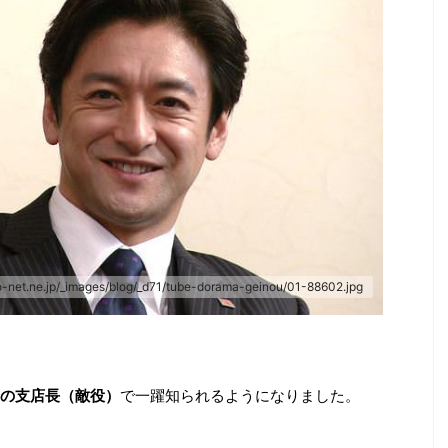
o-net.ne.jp/_images/blog/_d71/tube-dorama-geinou/01-88602.jpg
の支店長（敵役）
で一躍知られるようになりました。