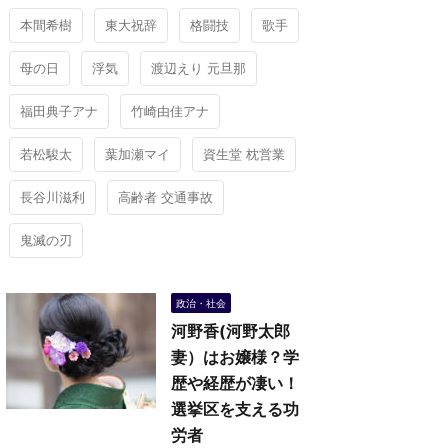
本間希樹
東大祝辞
格闘技
歌手
母の日
浮気
渡辺えり 元旦那
福田典子アナ
竹崎由佳アナ
若松駿太
葉加瀬マイ
資生堂 枕営業
長谷川滋利
高齢者 交通事故
鬼滅の刃
政治・社会
河野香(河野太郎
妻）はお嬢様？学
歴や経歴が凄い！
選挙区を支える功
労者