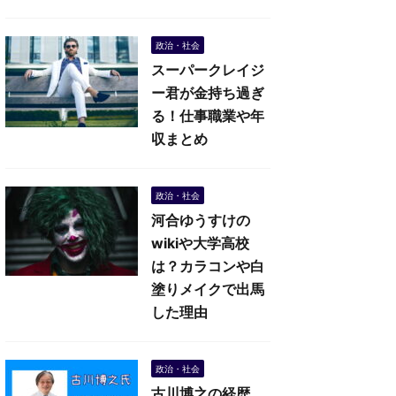
政治・社会
スーパークレイジ
ー君が金持ち過ぎ
る！仕事職業や年
収まとめ
政治・社会
河合ゆうすけの
wikiや大学高校
は？カラコンや白
塗りメイクで出馬
した理由
政治・社会
古川博之の経歴