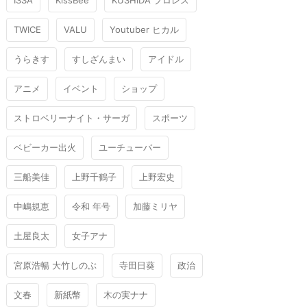
ISSA
KissBee
KUSHIDA プロレス
TWICE
VALU
Youtuber ヒカル
うらきす
すしざんまい
アイドル
アニメ
イベント
ショップ
ストロベリーナイト・サーガ
スポーツ
ベビーカー出火
ユーチューバー
三船美佳
上野千鶴子
上野宏史
中嶋規恵
令和 年号
加藤ミリヤ
土屋良太
女子アナ
宮原浩暢 大竹しのぶ
寺田日葵
政治
文春
新紙幣
木の実ナナ