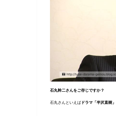
http://tube-dorama-geinou.blog.s
石丸幹二さんをご存じですか？
石丸さんといえば
ドラマ「半沢直樹」