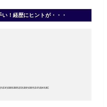
手い！経歴にヒントが・・・
%9F%B3%E4%B8%B8%E5%B9%B9%E4%BA%8C