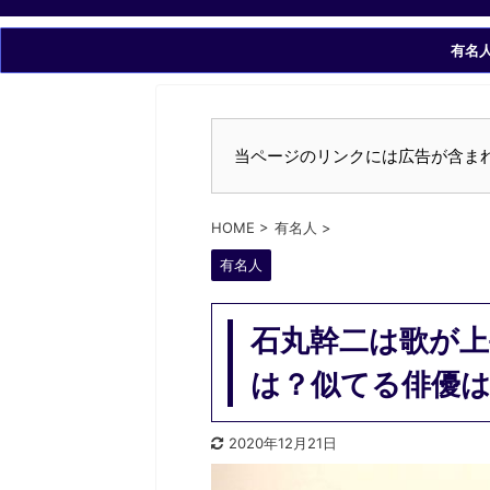
有名
当ページのリンクには広告が含ま
HOME
>
有名人
>
有名人
石丸幹二は歌が上
は？似てる俳優
2020年12月21日