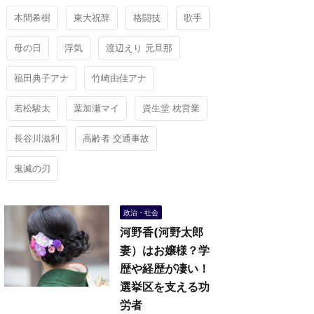
本間希樹
東大祝辞
格闘技
歌手
母の日
浮気
渡辺えり 元旦那
福田典子アナ
竹崎由佳アナ
若松駿太
葉加瀬マイ
資生堂 枕営業
長谷川滋利
高齢者 交通事故
鬼滅の刃
政治・社会
河野香(河野太郎
妻）はお嬢様？学
歴や経歴が凄い！
選挙区を支える功
労者