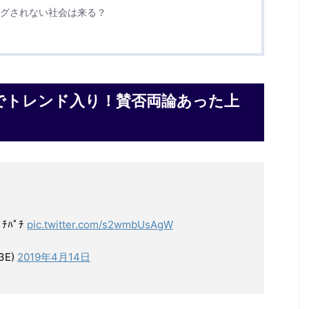
グされない社会は来る？
でトレンド入り！賛否両論あった上
ﾁﾊﾟﾁ
pic.twitter.com/s2wmbUsAgW
3E)
2019年4月14日