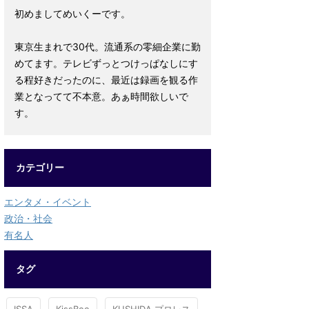
初めましてめいくーです。
東京生まれで30代。流通系の零細企業に勤
めてます。テレビずっとつけっぱなしにす
る程好きだったのに、最近は録画を観る作
業となってて不本意。あぁ時間欲しいで
す。
カテゴリー
エンタメ・イベント
政治・社会
有名人
タグ