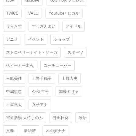
ISSA
KissBee
KUSHIDA プロレス
TWICE
VALU
Youtuber ヒカル
うらきす
すしざんまい
アイドル
アニメ
イベント
ショップ
ストロベリーナイト・サーガ
スポーツ
ベビーカー出火
ユーチューバー
三船美佳
上野千鶴子
上野宏史
中嶋規恵
令和 年号
加藤ミリヤ
土屋良太
女子アナ
宮原浩暢 大竹しのぶ
寺田日葵
政治
文春
新紙幣
木の実ナナ