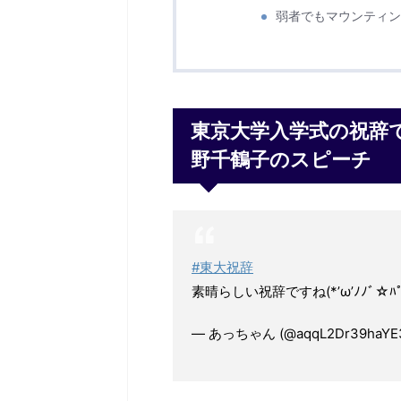
弱者でもマウンティン
東京大学入学式の祝辞
野千鶴子のスピーチ
#東大祝辞
素晴らしい祝辞ですね(*’ω’ﾉﾉﾞ☆ﾊﾟ
— あっちゃん (@aqqL2Dr39haYE