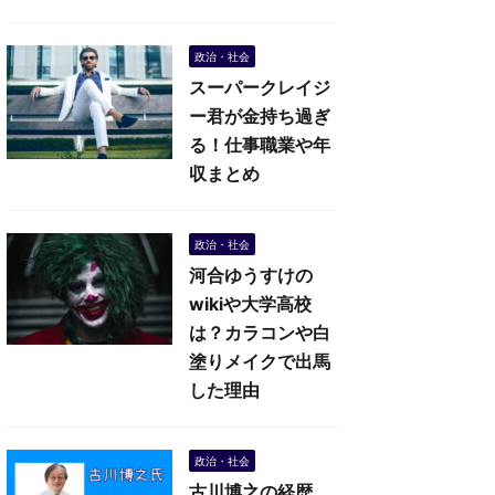
政治・社会
スーパークレイジ
ー君が金持ち過ぎ
る！仕事職業や年
収まとめ
政治・社会
河合ゆうすけの
wikiや大学高校
は？カラコンや白
塗りメイクで出馬
した理由
政治・社会
古川博之の経歴