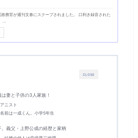
労政務官が週刊文春にスクープされました。 口利き録音された
...
る
CLOSE
員は妻と子供の3人家族！
アニスト
名前は一成くん。小学5年生
子。義父・上野公成の経歴と家柄