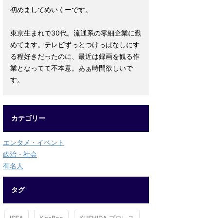
初めましてめいくーです。
東京生まれで30代。流通系の零細企業に勤
めてます。テレビずっとつけっぱなしにす
る程好きだったのに、最近は録画を観る作
業となってて不本意。あぁ時間欲しいで
す。
カテゴリー
エンタメ・イベント
政治・社会
有名人
タグ