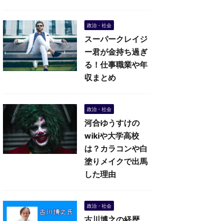
政治・社会
スーパークレイジ
ー君が金持ち過ぎ
る！仕事職業や年
収まとめ
政治・社会
河合ゆうすけの
wikiや大学高校
は？カラコンや白
塗りメイクで出馬
した理由
政治・社会
古川博之の経歴