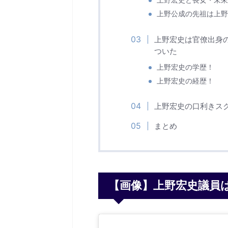
上野宏史と長女・未來
上野公成の先祖は上野
上野宏史は官僚出身
ついた
上野宏史の学歴！
上野宏史の経歴！
上野宏史の口利きス
まとめ
【画像】上野宏史議員