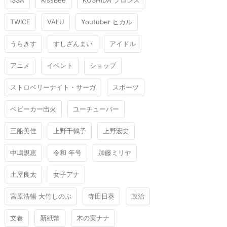
ISSA
KissBee
KUSHIDA プロレス
TWICE
VALU
Youtuber ヒカル
うらきす
すしざんまい
アイドル
アニメ
イベント
ショップ
ストロベリーナイト・サーガ
スポーツ
ベビーカー出火
ユーチューバー
三船美佳
上野千鶴子
上野宏史
中嶋規恵
令和 年号
加藤ミリヤ
土屋良太
女子アナ
宮原浩暢 大竹しのぶ
寺田日葵
政治
文春
新紙幣
木の実ナナ