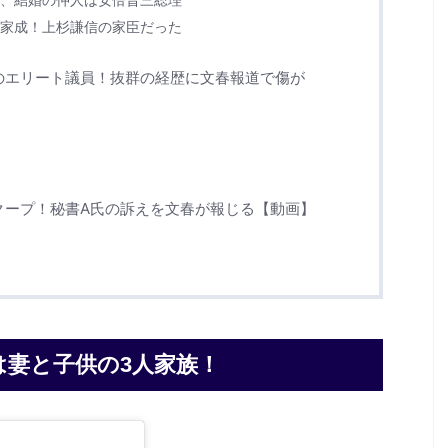
、結婚の仲人は安倍晋三総理
家成！上杉謙信の家臣だった
のエリート議員！抜群の経歴に文春報道で傷が
クープ！秘書A氏の訴えを文春が報じる【動画】
は妻と子供の3人家族！