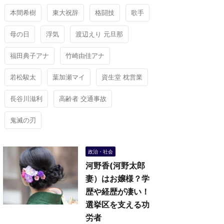
本間希樹
東大祝辞
格闘技
歌手
母の日
浮気
渡辺えり 元旦那
福田典子アナ
竹崎由佳アナ
若松駿太
葉加瀬マイ
資生堂 枕営業
長谷川滋利
高齢者 交通事故
鬼滅の刃
政治・社会
河野香(河野太郎
妻）はお嬢様？学
歴や経歴が凄い！
選挙区を支える功
労者