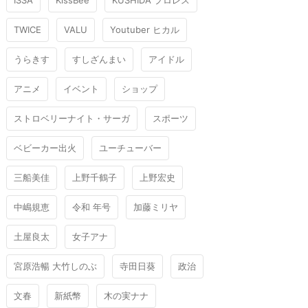
ISSA
KissBee
KUSHIDA プロレス
TWICE
VALU
Youtuber ヒカル
うらきす
すしざんまい
アイドル
アニメ
イベント
ショップ
ストロベリーナイト・サーガ
スポーツ
ベビーカー出火
ユーチューバー
三船美佳
上野千鶴子
上野宏史
中嶋規恵
令和 年号
加藤ミリヤ
土屋良太
女子アナ
宮原浩暢 大竹しのぶ
寺田日葵
政治
文春
新紙幣
木の実ナナ