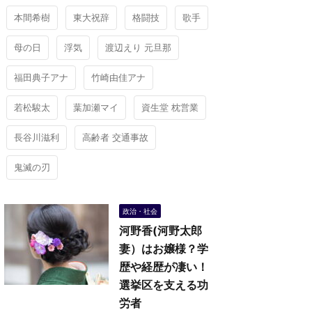
本間希樹
東大祝辞
格闘技
歌手
母の日
浮気
渡辺えり 元旦那
福田典子アナ
竹崎由佳アナ
若松駿太
葉加瀬マイ
資生堂 枕営業
長谷川滋利
高齢者 交通事故
鬼滅の刃
政治・社会
河野香(河野太郎
妻）はお嬢様？学
歴や経歴が凄い！
選挙区を支える功
労者