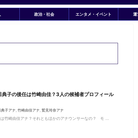
人
政治・社会
エンタメ・イベント
運
田典子の後任は竹崎由佳？3人の候補者プロフィール
田典子アナ
,
竹崎由佳アナ
,
鷲見玲奈アナ
は竹崎由佳アナ？それともほかのアナウンサーなの？ モ ...