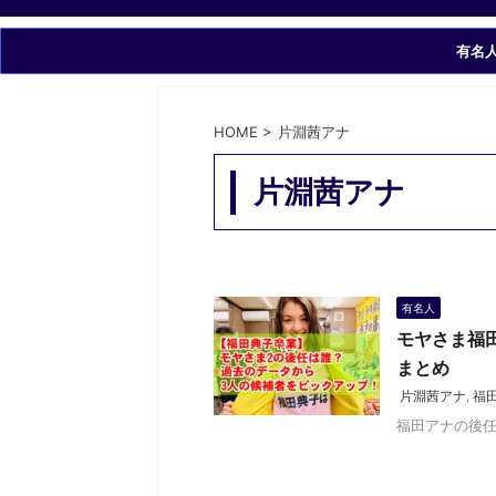
有名
HOME
>
片淵茜アナ
片淵茜アナ
有名人
モヤさま福
まとめ
片淵茜アナ
,
福
福田アナの後任