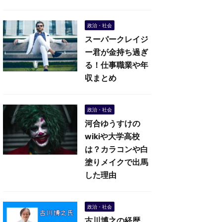
政治・社会
スーパークレイジ
ー君が金持ち過ぎ
る！仕事職業や年
収まとめ
政治・社会
河合ゆうすけの
wikiや大学高校
は？カラコンや白
塗りメイクで出馬
した理由
政治・社会
古川博之の経歴