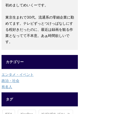
初めましてめいくーです。
東京生まれで30代。流通系の零細企業に勤
めてます。テレビずっとつけっぱなしにす
る程好きだったのに、最近は録画を観る作
業となってて不本意。あぁ時間欲しいで
す。
カテゴリー
エンタメ・イベント
政治・社会
有名人
タグ