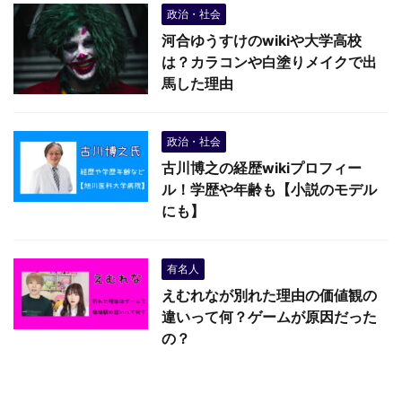
政治・社会
河合ゆうすけのwikiや大学高校
は？カラコンや白塗りメイクで出
馬した理由
政治・社会
古川博之の経歴wikiプロフィー
ル！学歴や年齢も【小説のモデル
にも】
有名人
えむれなが別れた理由の価値観の
違いって何？ゲームが原因だった
の？