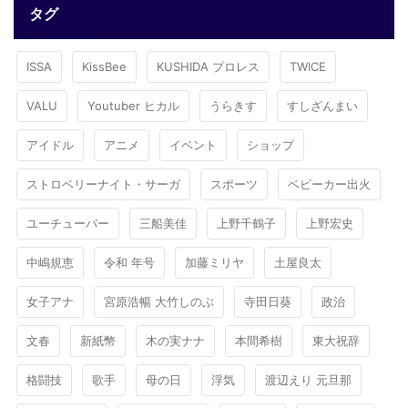
タグ
ISSA
KissBee
KUSHIDA プロレス
TWICE
VALU
Youtuber ヒカル
うらきす
すしざんまい
アイドル
アニメ
イベント
ショップ
ストロベリーナイト・サーガ
スポーツ
ベビーカー出火
ユーチューバー
三船美佳
上野千鶴子
上野宏史
中嶋規恵
令和 年号
加藤ミリヤ
土屋良太
女子アナ
宮原浩暢 大竹しのぶ
寺田日葵
政治
文春
新紙幣
木の実ナナ
本間希樹
東大祝辞
格闘技
歌手
母の日
浮気
渡辺えり 元旦那