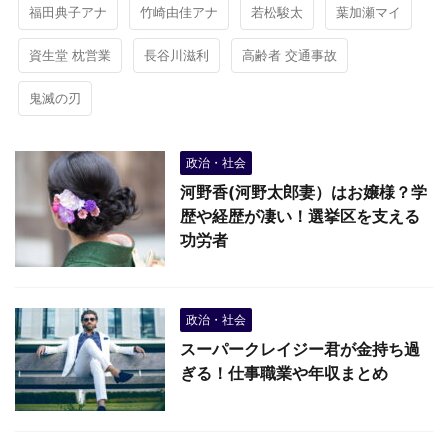
福田典子アナ
竹崎由佳アナ
若松駿太
葉加瀬マイ
資生堂 枕営業
長谷川滋利
高齢者 交通事故
鬼滅の刃
政治・社会
河野香(河野太郎妻）はお嬢様？学
歴や経歴が凄い！選挙区を支える
功労者
政治・社会
スーパークレイジー君が金持ち過
ぎる！仕事職業や年収まとめ