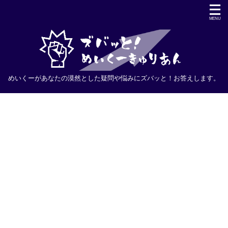
めいくーがあなたの漠然とした疑問や悩みにズバッと！お答えします。