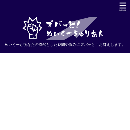
めいくーがあなたの漠然とした疑問や悩みにズバッと！お答えします。