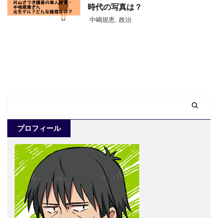
時代の写真は？
中嶋規恵
,
政治
プロフィール