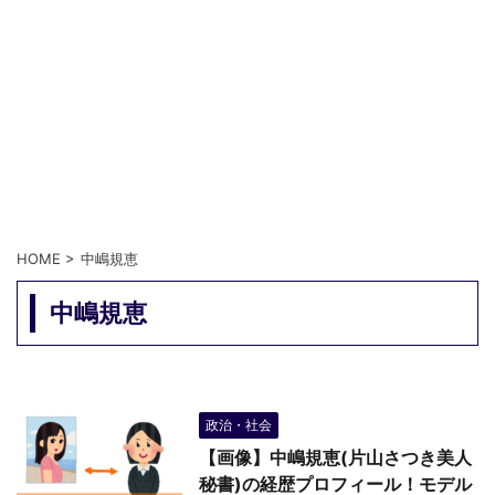
HOME
>
中嶋規恵
中嶋規恵
政治・社会
【画像】中嶋規恵(片山さつき美人
秘書)の経歴プロフィール！モデル