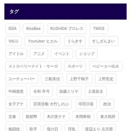
タグ
ISSA
KissBee
KUSHIDA プロレス
TWICE
VALU
Youtuber ヒカル
うらきす
すしざんまい
アイドル
アニメ
イベント
ショップ
ストロベリーナイト・サーガ
スポーツ
ベビーカー出火
ユーチューバー
三船美佳
上野千鶴子
上野宏史
中嶋規恵
令和 年号
加藤ミリヤ
土屋良太
女子アナ
宮原浩暢 大竹しのぶ
寺田日葵
政治
文春
新紙幣
木の実ナナ
本間希樹
東大祝辞
格闘技
歌手
母の日
浮気
渡辺えり 元旦那