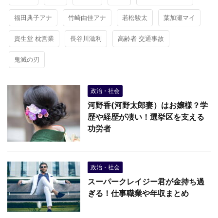
福田典子アナ
竹崎由佳アナ
若松駿太
葉加瀬マイ
資生堂 枕営業
長谷川滋利
高齢者 交通事故
鬼滅の刃
政治・社会
河野香(河野太郎妻）はお嬢様？学
歴や経歴が凄い！選挙区を支える
功労者
政治・社会
スーパークレイジー君が金持ち過
ぎる！仕事職業や年収まとめ