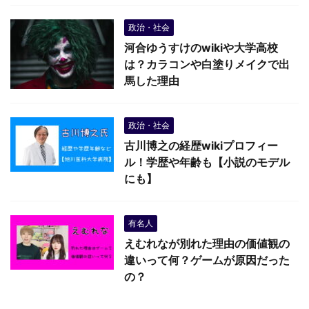
政治・社会
河合ゆうすけのwikiや大学高校
は？カラコンや白塗りメイクで出
馬した理由
政治・社会
古川博之の経歴wikiプロフィー
ル！学歴や年齢も【小説のモデル
にも】
有名人
えむれなが別れた理由の価値観の
違いって何？ゲームが原因だった
の？